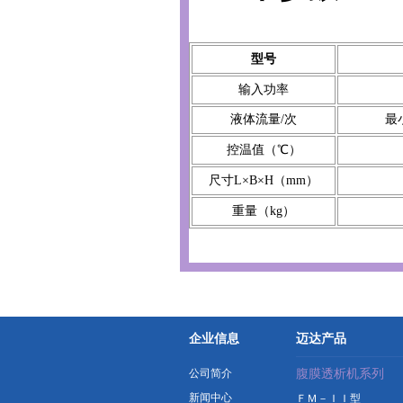
型号
输入功率
液体流量/次
最小
控温值（℃）
尺寸L×B×H（mm）
重量（kg）
企业信息
迈达产品
公司简介
腹膜透析机系列
新闻中心
ＦＭ－ＩＩ型