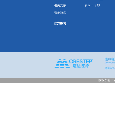
相关文献
ＦＭ－Ｉ型
联系我们
官方微博
版权所有：