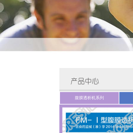
腹膜透析机系列