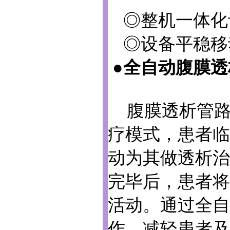
◎整机一体化
◎设备平稳移
●
全自动腹膜透
腹膜透析管路
疗模式，患者临
动为其做透析治
完毕后，患者将
活动。通过全自
作，减轻患者及