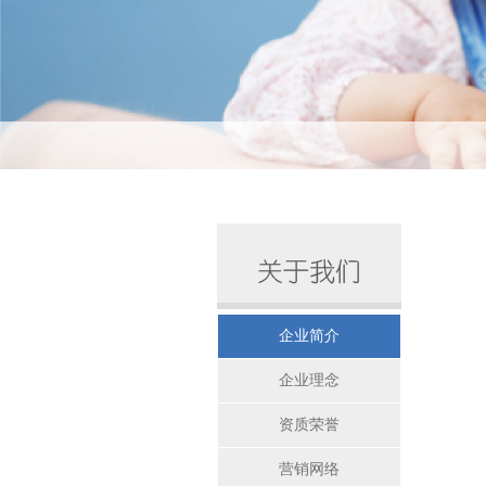
企业简介
企业理念
资质荣誉
营销网络